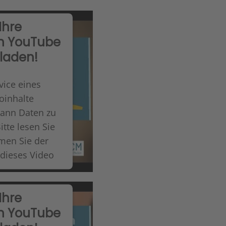
Ihre
n YouTube
 laden!
vice eines
oinhalte
kann Daten zu
itte lesen Sie
men Sie der
 dieses Video
Ihre
zeptieren
n YouTube
nt Management