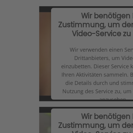
Wir benötigen 
Zustimmung, um de
Video-Service zu
Wir verwenden einen Ser
Drittanbieters, um Vide
einzubetten. Dieser Service 
Ihren Aktivitäten sammeln. B
die Details durch und stim
Nutzung des Service zu, um
anzusehen.
Wir benötigen 
Mehr Informationen
Ak
Zustimmung, um de
Usercentrics Conse
powered by