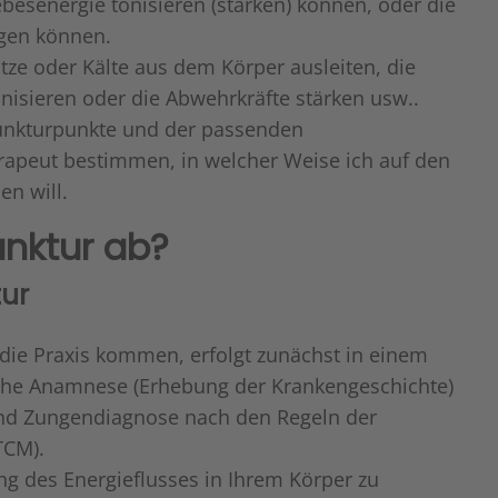
ebesenergie tonisieren (stärken) können, oder die
igen können.
ze oder Kälte aus dem Körper ausleiten, die
sieren oder die Abwehrkräfte stärken usw..
unkturpunkte und der passenden
rapeut bestimmen, in welcher Weise ich auf den
en will.
unktur ab?
tur
die Praxis kommen, erfolgt zunächst in einem
iche Anamnese (Erhebung der Krankengeschichte)
und Zungendiagnose nach den Regeln der
TCM).
rung des Energieflusses in Ihrem Körper zu