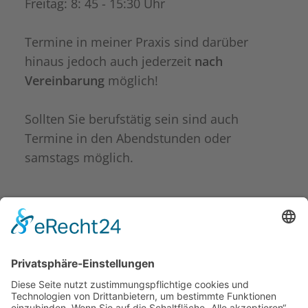
Freitag: 8: 45 - 15:30 Uhr
Termine in meiner Praxis sind darüber
hinaus jedoch auch jederzeit
nach
Vereinbarung
möglich!
Sollten Sie berufstätig sein sind auch
Termine in den Abendstunden oder
samstags möglich.
INFORMATIONEN
Kontakt