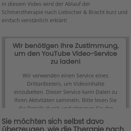
In diesem Video wird der Ablauf der
Schmerztherapie nach Liebscher & Bracht kurz und
einfach verstänlich erklärt!
Wir benötigen Ihre Zustimmung,
um den YouTube Video-Service
zu laden!
Wir verwenden einen Service eines
Drittanbieters, um Videoinhalte
einzubetten. Dieser Service kann Daten zu
Ihren Aktivitäten sammeln. Bitte lesen Sie
die Details durch und stimmen Sie der
Nutzung des Service zu, um dieses Video
Sie möchten sich selbst davo
anzusehen.
überzeugen, wie die Therapie nach