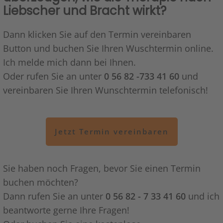
Liebscher und Bracht wirkt?
Mehr Informationen
Dann klicken Sie auf den Termin vereinbaren
Akzeptieren
Button und buchen Sie Ihren Wuschtermin online.
Ich melde mich dann bei Ihnen.
powered by
Usercentrics Consent Management
Platform
&
eRecht24
Oder rufen Sie an unter
0 56 82 -733 41 60
und
vereinbaren Sie Ihren Wunschtermin telefonisch!
Jetzt Termin vereinbaren
Sie haben noch Fragen, bevor Sie einen Termin
buchen möchten?
Dann rufen Sie an unter
0 56 82 - 7 33 41 60
und ich
beantworte gerne Ihre Fragen!