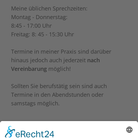
Meine üblichen Sprechzeiten:
Montag - Donnerstag:
8:45 - 17:00 Uhr
Freitag: 8: 45 - 15:30 Uhr
Termine in meiner Praxis sind darüber
hinaus jedoch auch jederzeit
nach
Vereinbarung
möglich!
Sollten Sie berufstätig sein sind auch
Termine in den Abendstunden oder
samstags möglich.