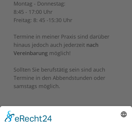
Montag - Donnestag:
8:45 - 17:00 Uhr
Freitag: 8: 45 -15:30 Uhr
Termine in meiner Praxis sind darüber
hinaus jedoch auch jederzeit
nach
Vereinbarung
möglich!
Sollten Sie berufstätig sein sind auch
Termine in den Abbendstunden oder
samstags möglich.